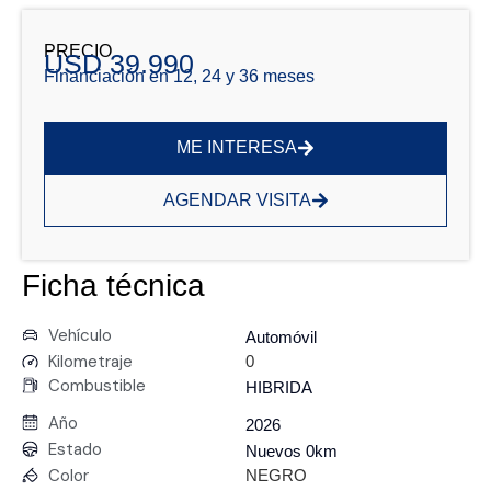
PRECIO
USD 39.990
Financiación en 12, 24 y 36 meses
ME INTERESA
AGENDAR VISITA
Ficha técnica
Vehículo
Automóvil
Kilometraje
0
Combustible
HIBRIDA
Año
2026
Estado
Nuevos 0km
Color
NEGRO