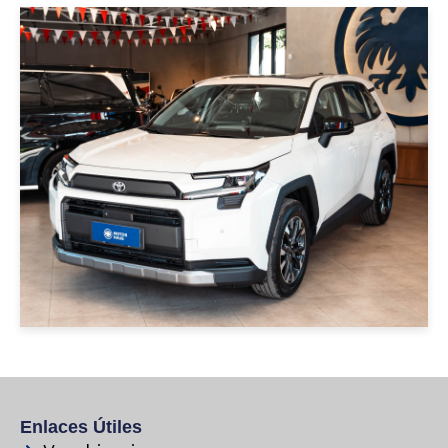
|
Toyota
2026
TOYOTA RAV4 4X2 2.0 LUXURY
2026 PERLA
USD 47000
Enlaces Útiles