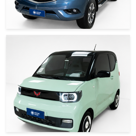
|
WULING
2021
WULING MINI EV 2021 VERDE
USD 8000