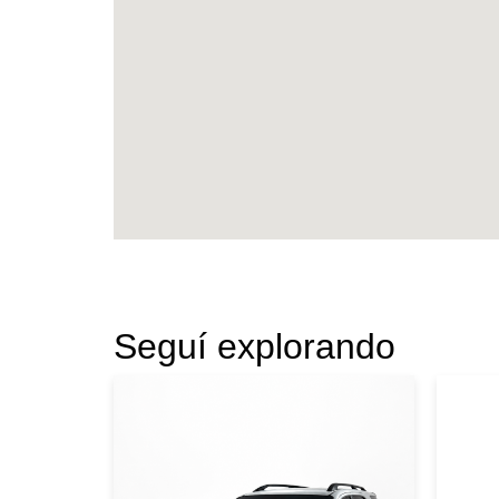
Seguí explorando
|
Toyota
2015
Ford
TOYOTA
FO
FORTUNER 2015
AZ