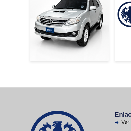
USD
PLATA
USD 28000
Enlac
Ver