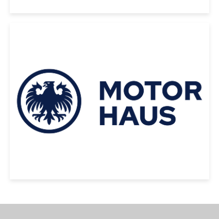
|
MERCEDES BENZ
2014
MERCEDES BENZ ML 63 AMG 4
MATIC 2014 NEGRO
USD 49000