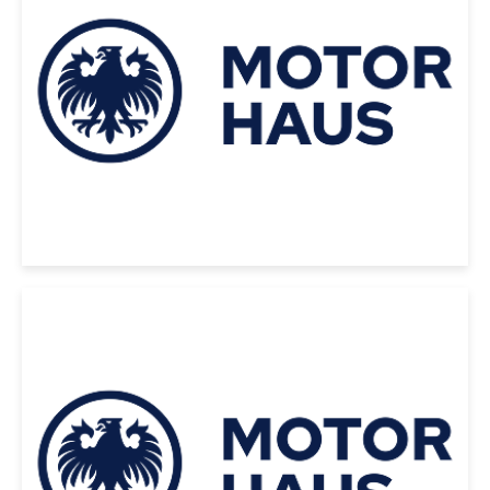
AZUL
USD 14000
|
Toyota
2026
TOYOTA 4RUNNER TRD PRO
IFORCE MAX 2026 NEGRO
USD 135000