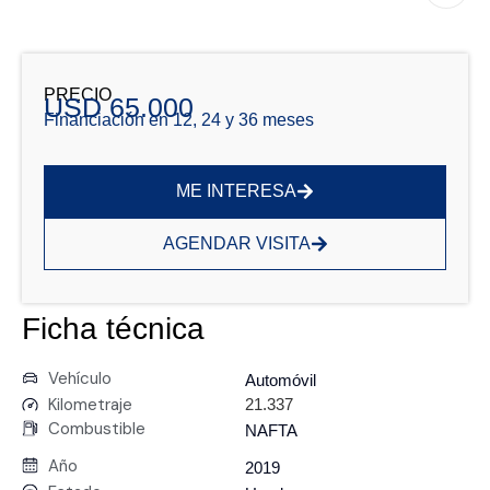
PRECIO
USD 65.000
Financiación en 12, 24 y 36 meses
ME INTERESA
AGENDAR VISITA
Ficha técnica
Vehículo
Automóvil
Kilometraje
21.337
Combustible
NAFTA
Año
2019