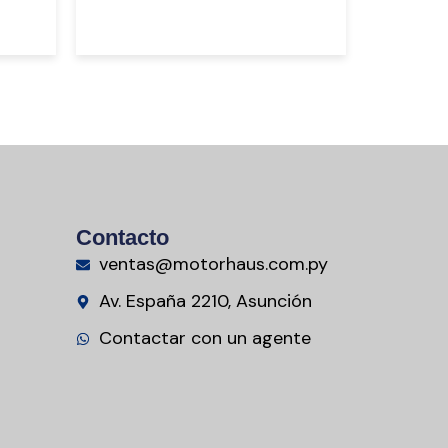
Contacto
ventas@motorhaus.com.py
Av. España 2210, Asunción
Contactar con un agente