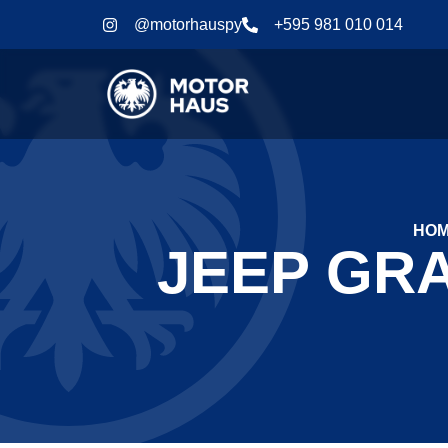
@motorhauspy
+595 981 010 014
HO
JEEP GR