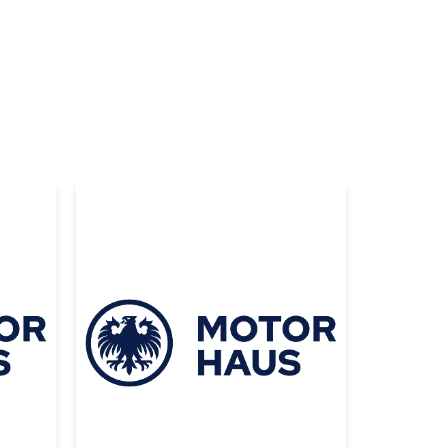
|
MERCEDES BENZ
2014
ER
MERCEDES BENZ
E
ML 63 AMG 4
O
MATIC 2014 NEGRO
USD 49000