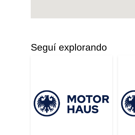
Seguí explorando
|
HARLEY DAVIDSON
2009
Toyo
HARLEY DAVIDSON
TO
VROD 2009 AZUL
TR
USD 14000
MA
USD