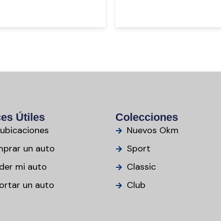
es Útiles
Colecciones
 ubicaciones
Nuevos Okm
prar un auto
Sport
der mi auto
Classic
ortar un auto
Club