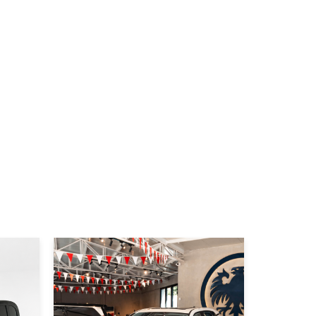
|
Toyota
2026
V
TOYOTA RAV4 4X2
2.0 LUXURY 2026