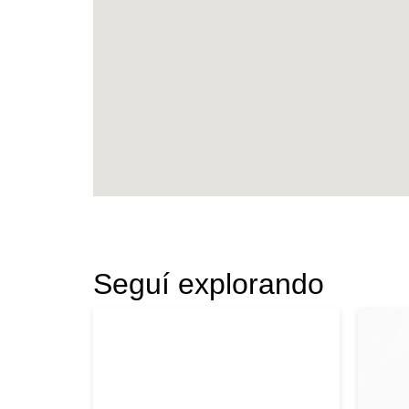
Seguí explorando
|
BMW
2023
MAZ
BMW X4 M 2023
MA
NEGRO
AZ