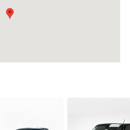
|
|
DA
2021
WULING
2021
ZDA BT-50 2021
WULING MINI E
UL
2021 VERDE