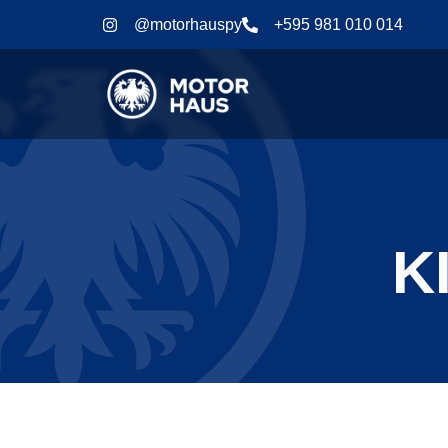
@motorhauspy
+595 981 010 014
K