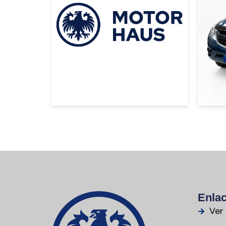
USD 120000
USD
Enlac
Ver