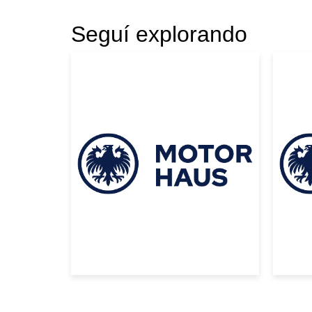
Seguí explorando
|
Toyota
2025
Toyo
TOYOTA LAND
TO
CRUISER PRADO
CR
2025 NEGRO
20
USD 125000
USD