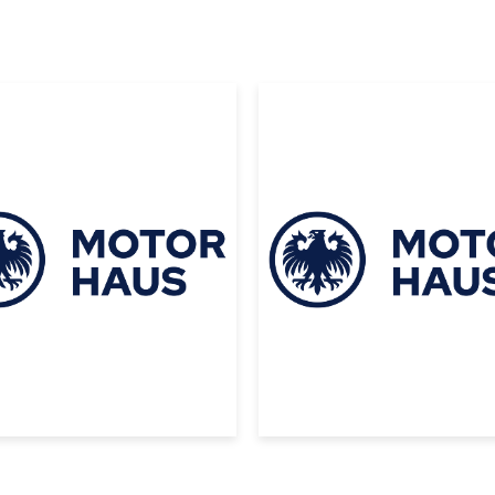
|
|
ta
2024
Ford
2023
YOTA LAND
FORD BRONCO
UISER 300 VX
BLACK DIAMON
24 PLATA
2023 NARANJA
 158000
USD 70000