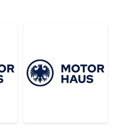
|
MERCEDES BENZ
2021
MERCEDES BENZ
D
E350 2021 BLANCO
USD 68000