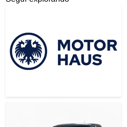
|
BMW
2023
BMW X4 M 2023 NEGRO
USD 120000
|
MAZDA
2021
MAZDA BT-50 2021 AZUL