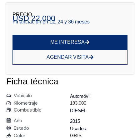
PRECIO
USD 22.000
Financiación en 12, 24 y 36 meses
ME INTERESA
AGENDAR VISITA
Ficha técnica
Vehículo
Automóvil
Kilometraje
193.000
Combustible
DIESEL
Año
2015
Estado
Usados
Color
GRIS