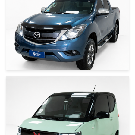
USD 30000
|
WULING
2021
WULING MINI EV 2021 VERDE
USD 8000