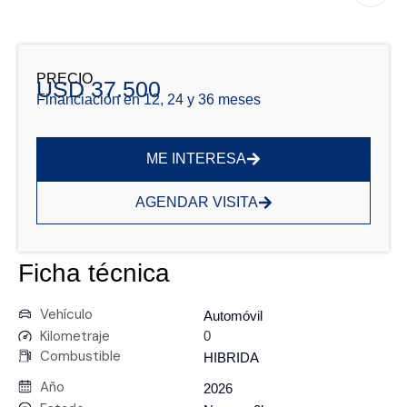
PRECIO
USD 37.500
Financiación en 12, 24 y 36 meses
ME INTERESA
AGENDAR VISITA
Ficha técnica
Vehículo
Automóvil
Kilometraje
0
Combustible
HIBRIDA
Año
2026