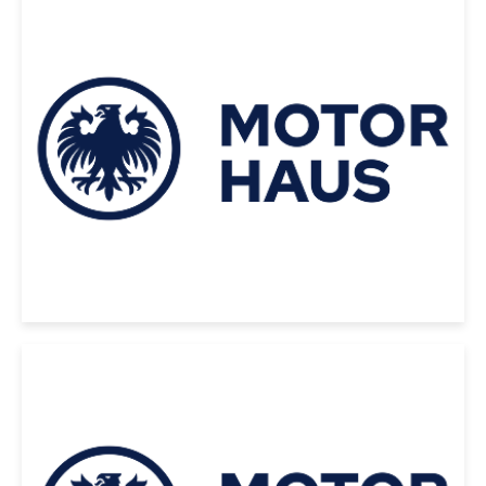
|
Ford
2017
FORD F-150 2017 AZUL
USD 58000
|
BMW
2022
BMW X4 XDRIVE 20D 2022
NEGRO