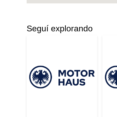
Seguí explorando
|
HARLEY DAVIDSON
2009
Toyo
HARLEY DAVIDSON
TO
VROD 2009 AZUL
TR
USD 14000
MA
USD