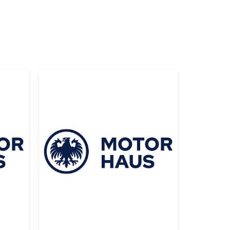
|
MERCEDES BENZ
2014
ER
MERCEDES BENZ
E
ML 63 AMG 4
O
MATIC 2014 NEGRO
USD 49000