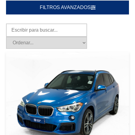
FILTROS AVANZADOS
|
BMW
2017
BMW X1 DRIVE28I/2017 2017
AZUL
USD 21500