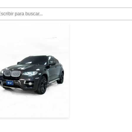
|
BMW
2012
BMW X6
XDRIVE30D/2012
2012 NEGRO
USD 20000