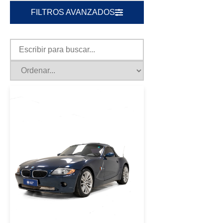
FILTROS AVANZADOS
|
BMW
2003
BMW Z4 2003 AZUL
USD 9300