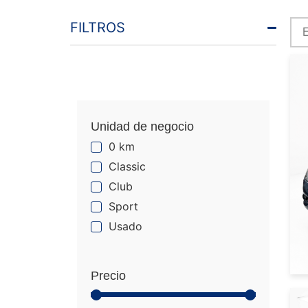
FILTROS
Unidad de negocio
0 km
Classic
Club
Sport
Usado
Precio