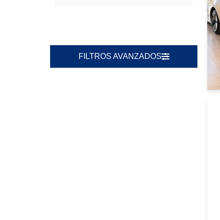
FILTROS AVANZADOS