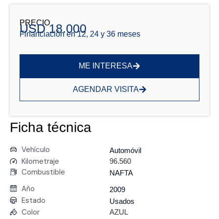
PRECIO
USD 18.000
Financiación en 12, 24 y 36 meses
ME INTERESA
AGENDAR VISITA
Ficha técnica
Vehículo
Automóvil
Kilometraje
96.560
Combustible
NAFTA
Año
2009
Estado
Usados
Color
AZUL