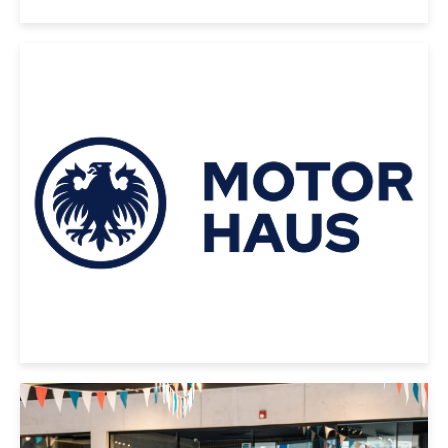
|
BMW
2022
BMW X4 XDRIVE 20D 2022
NEGRO
USD 60000
|
PORSCHE
2020