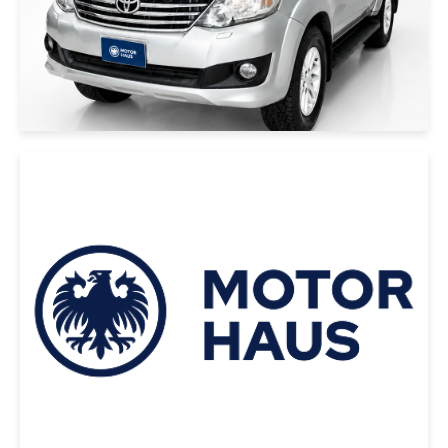
|
Ford
2017
FORD F-150 2017 AZUL
USD 58000