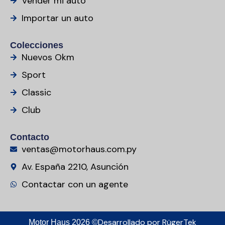
Vender mi auto
Importar un auto
Colecciones
Nuevos Okm
Sport
Classic
Club
Contacto
ventas@motorhaus.com.py
Av. España 2210, Asunción
Contactar con un agente
Desarrollado por
RügerTek
Motor Haus 2026 ©