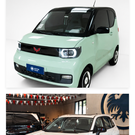
|
WULING
2021
WULING MINI EV 2021 VERDE
USD 8000
|
Toyota
2026
TOYOTA RAV4 4X2 2.0 LUXURY
2026 PERLA