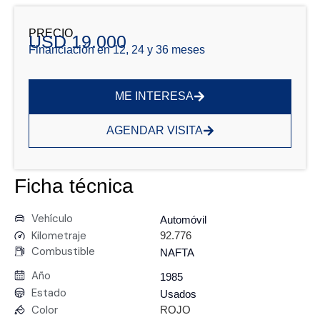
PRECIO
USD 19.000
Financiación en 12, 24 y 36 meses
ME INTERESA
AGENDAR VISITA
Ficha técnica
Vehículo
Automóvil
Kilometraje
92.776
Combustible
NAFTA
Año
1985
Estado
Usados
Color
ROJO