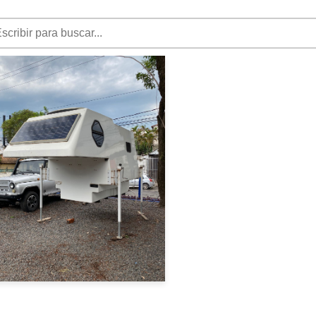
|
CAMPER
2002
CAMPER CUPULA
ACCESORIO 2002
BLANCO
USD 14000